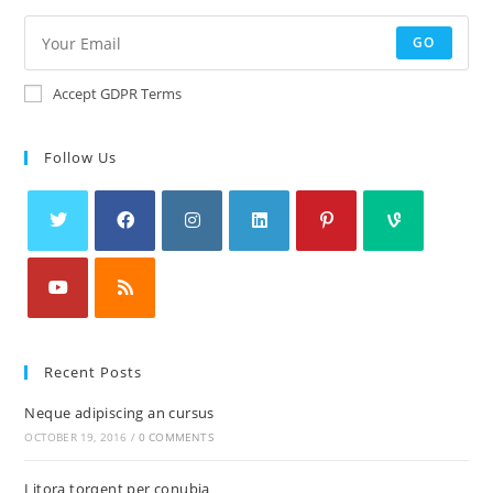
GO
Accept GDPR Terms
Follow Us
Recent Posts
Neque adipiscing an cursus
OCTOBER 19, 2016
/
0 COMMENTS
Litora torqent per conubia