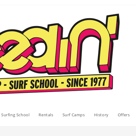
Surfing School
Rentals
Surf Camps
History
Offers