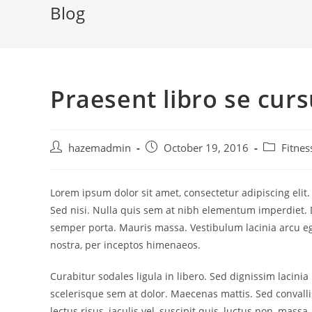
Blog
Praesent libro se cur
hazemadmin
October 19, 2016
Fitnes
Lorem ipsum dolor sit amet, consectetur adipiscing elit
Sed nisi. Nulla quis sem at nibh elementum imperdiet. 
semper porta. Mauris massa. Vestibulum lacinia arcu ege
nostra, per inceptos himenaeos.
Curabitur sodales ligula in libero. Sed dignissim lacini
scelerisque sem at dolor. Maecenas mattis. Sed convallis
lectus risus, iaculis vel, suscipit quis, luctus non, mass