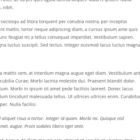
, nibh.
 sociosqu ad litora torquent per conubia nostra, per inceptos
nt mattis, tortor neque adipiscing diam, a cursus ipsum ante quis
. Nunc feugiat mi a tellus consequat imperdiet. Vestibulum sapien.
na luctus suscipit. Sed lectus. Integer euismod lacus luctus magna
sa mattis sem, at interdum magna augue eget diam. Vestibulum an
cubilia Curae; Morbi lacinia molestie dui. Praesent blandit dolor.
m. Morbi in ipsum sit amet pede facilisis laoreet. Donec lacus
ulum tincidunt malesuada tellus. Ut ultrices ultrices enim. Curabitu
er. Nulla facilisi.
d aliquet risus a tortor. Integer id quam. Morbi mi. Quisque nisl
t amet, augue. Proin sodales libero eget ante.