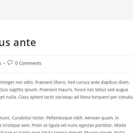
sus ante
s
0 Comments
. Integer nec odio. Praesent libero. Sed cursus ante dapibus diam.
Duis sagittis ipsum. Praesent mauris. Fusce nec tellus sed augue
t nulla. Class aptent taciti sociosqu ad litora torquent per conubi
a nunc. Curabitur tortor. Pellentesque nibh. Aenean quam. In
 tristique sem. Proin ut ligula vel nunc egestas porttitor. Morbi
a. Fusce ac turpis quis ligula lacinia aliquet. Mauris ipsum. Nulla