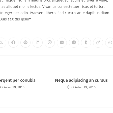
t, neque. Nullam mauris orci, aliquet et, iaculis et, viverra vitae,
as aliquet mollis lectus. Vivamus consectetuer risus et tortor.
. Integer nec odio. Praesent libero. Sed cursus ante dapibus diam.
uis sagittis ipsum.
torqent per conubia
Neque adipiscing an cursus
October 19, 2016
October 19, 2016