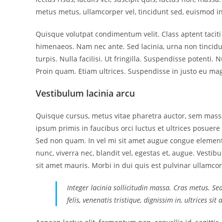
metus metus, ullamcorper vel, tincidunt sed, euismod in
Quisque volutpat condimentum velit. Class aptent taciti
himenaeos. Nam nec ante. Sed lacinia, urna non tincidu
turpis. Nulla facilisi. Ut fringilla. Suspendisse potenti
Proin quam. Etiam ultrices. Suspendisse in justo eu mag
Vestibulum lacinia arcu
Quisque cursus, metus vitae pharetra auctor, sem mas
ipsum primis in faucibus orci luctus et ultrices posuere 
Sed non quam. In vel mi sit amet augue congue elementu
nunc, viverra nec, blandit vel, egestas et, augue. Vestib
sit amet mauris. Morbi in dui quis est pulvinar ullamcorp
Integer lacinia sollicitudin massa. Cras metus. Se
felis, venenatis tristique, dignissim in, ultrices si