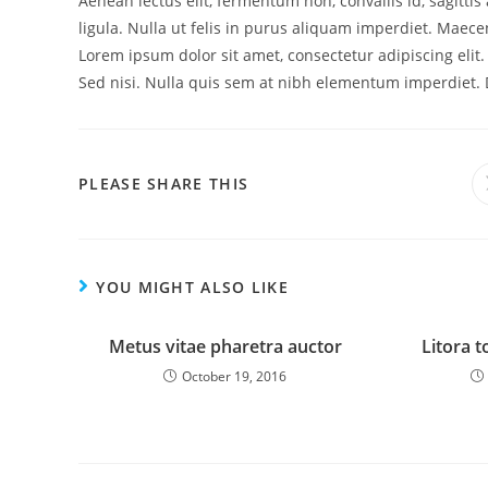
Aenean lectus elit, fermentum non, convallis id, sagittis a
ligula. Nulla ut felis in purus aliquam imperdiet. Maecen
Lorem ipsum dolor sit amet, consectetur adipiscing elit
Sed nisi. Nulla quis sem at nibh elementum imperdiet. D
PLEASE SHARE THIS
YOU MIGHT ALSO LIKE
Metus vitae pharetra auctor
Litora 
October 19, 2016